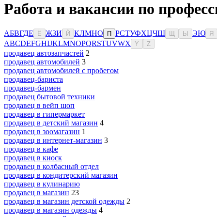
Работа и вакансии по професс
А
Б
В
Г
Д
Е
Ж
З
И
К
Л
М
Н
О
Р
С
Т
У
Ф
Х
Ц
Ч
Ш
Э
Ю
Ё
Й
П
Щ
Ы
Я
A
B
C
D
E
F
G
H
I
J
K
L
M
N
O
P
Q
R
S
T
U
V
W
X
Y
Z
продавец автозапчастей
2
продавец автомобилей
3
продавец автомобилей с пробегом
продавец-бариста
продавец-бармен
продавец бытовой техники
продавец в вейп шоп
продавец в гипермаркет
продавец в детский магазин
4
продавец в зоомагазин
1
продавец в интернет-магазин
3
продавец в кафе
продавец в киоск
продавец в колбасный отдел
продавец в кондитерский магазин
продавец в кулинарию
продавец в магазин
23
продавец в магазин детской одежды
2
продавец в магазин одежды
4