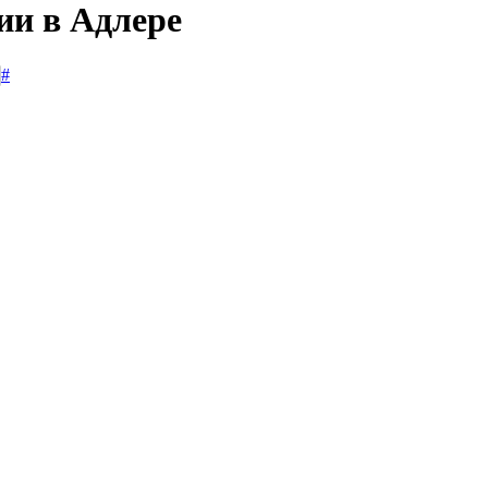
ии в Адлере
#