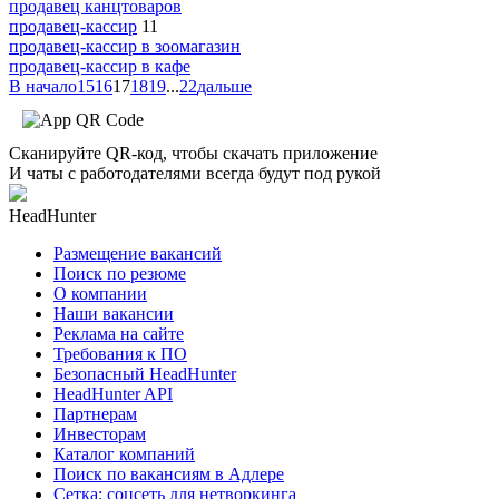
продавец канцтоваров
продавец-кассир
11
продавец-кассир в зоомагазин
продавец-кассир в кафе
В начало
15
16
17
18
19
...
22
дальше
Сканируйте QR-код, чтобы скачать приложение
И чаты с работодателями всегда будут под рукой
HeadHunter
Размещение вакансий
Поиск по резюме
О компании
Наши вакансии
Реклама на сайте
Требования к ПО
Безопасный HeadHunter
HeadHunter API
Партнерам
Инвесторам
Каталог компаний
Поиск по вакансиям в Адлере
Сетка: соцсеть для нетворкинга