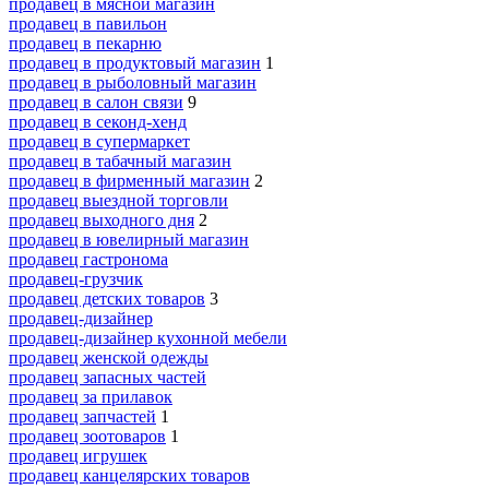
продавец в мясной магазин
продавец в павильон
продавец в пекарню
продавец в продуктовый магазин
1
продавец в рыболовный магазин
продавец в салон связи
9
продавец в секонд-хенд
продавец в супермаркет
продавец в табачный магазин
продавец в фирменный магазин
2
продавец выездной торговли
продавец выходного дня
2
продавец в ювелирный магазин
продавец гастронома
продавец-грузчик
продавец детских товаров
3
продавец-дизайнер
продавец-дизайнер кухонной мебели
продавец женской одежды
продавец запасных частей
продавец за прилавок
продавец запчастей
1
продавец зоотоваров
1
продавец игрушек
продавец канцелярских товаров