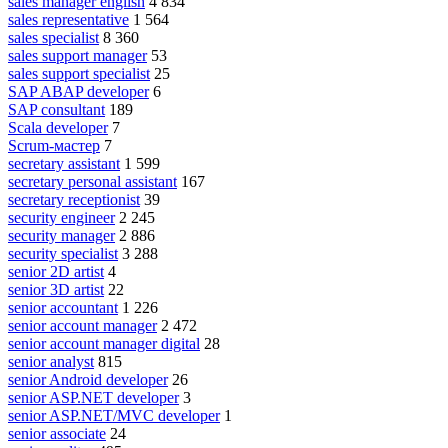
sales manager english
4 834
sales representative
1 564
sales specialist
8 360
sales support manager
53
sales support specialist
25
SAP ABAP developer
6
SAP consultant
189
Scala developer
7
Scrum-мастер
7
secretary assistant
1 599
secretary personal assistant
167
secretary receptionist
39
security engineer
2 245
security manager
2 886
security specialist
3 288
senior 2D artist
4
senior 3D artist
22
senior accountant
1 226
senior account manager
2 472
senior account manager digital
28
senior analyst
815
senior Android developer
26
senior ASP.NET developer
3
senior ASP.NET/MVC developer
1
senior associate
24