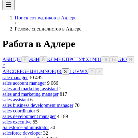
Поиск сотрудников в Адлере
/
Резюме специалистов в Адлере
Работа в Адлере
А
Б
В
Г
Д
Е
Ж
З
И
К
Л
М
Н
О
П
Р
С
Т
У
Ф
Х
Ц
Ч
Ш
Э
Ю
Ё
Й
Щ
Ы
Я
#
A
B
C
D
E
F
G
H
I
J
K
L
M
N
O
P
Q
R
T
U
V
W
X
S
Y
Z
sale manager
10 495
sales account manager
9 066
sales and marketing assistant
2
sales and marketing manager
817
sales assistant
6
sales business development manager
70
sales coordinator
6
sales development manager
4 189
sales executive
55
Salesforce administrator
30
salesforce developer
32