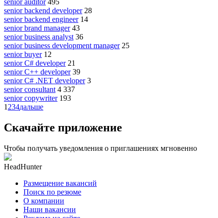
senior auditor
495
senior backend developer
28
senior backend engineer
14
senior brand manager
43
senior business analyst
36
senior business development manager
25
senior buyer
12
senior C# developer
21
senior C++ developer
39
senior C# .NET developer
3
senior consultant
4 337
senior copywriter
193
1
2
3
4
дальше
Скачайте приложение
Чтобы получать уведомления о приглашениях мгновенно
HeadHunter
Размещение вакансий
Поиск по резюме
О компании
Наши вакансии